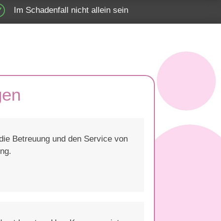
R
Im Schadenfall nicht allein sein
gen
 die Betreuung und den Service von
ng.