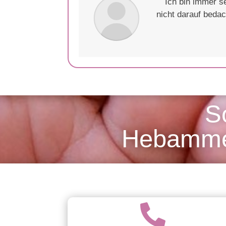
Ich bin immer s
nicht darauf beda
S
Hebammen
