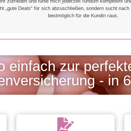
ehr zufrieden und fühle mich jederzeit rundum kompetent un
cht „gute Deals“ für sich abzuschließen, sondern sucht na
bestmöglich für die Kundin raus.
o einfach zur perfekt
versicherung - in 6 
